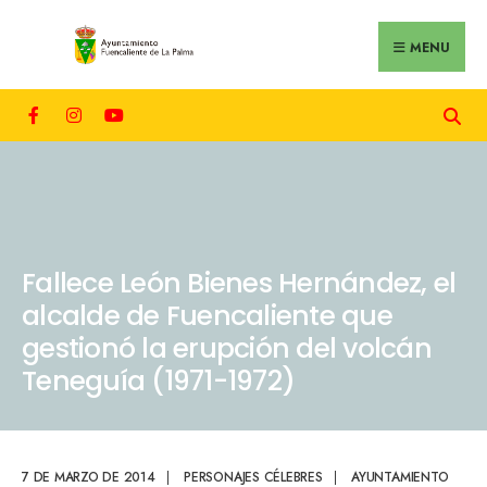
MENU
Fallece León Bienes Hernández, el
alcalde de Fuencaliente que
gestionó la erupción del volcán
Teneguía (1971-1972)
7 DE MARZO DE 2014
|
PERSONAJES CÉLEBRES
|
AYUNTAMIENTO