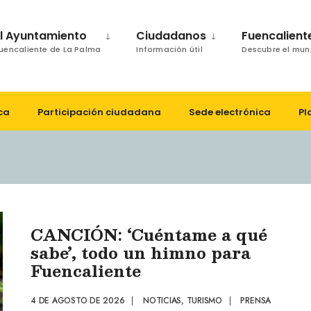
El Ayuntamiento
Ciudadanos
Fuencalient
uencaliente de La Palma
Información útil
Descubre el mun
ca
Participación ciudadana
Sede electrónica
Pl
CANCIÓN: ‘Cuéntame a qué
sabe’, todo un himno para
Fuencaliente
4 DE AGOSTO DE 2026
|
NOTICIAS
,
TURISMO
|
PRENSA