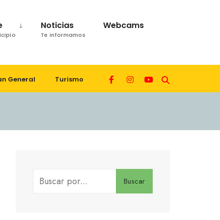
e
Noticias
Webcams
icipio
Te informamos
an General
Turismo
Buscar