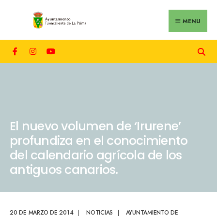
MENU
El nuevo volumen de ‘Irurene’
profundiza en el conocimiento
del calendario agrícola de los
antiguos canarios.
20 DE MARZO DE 2014
|
NOTICIAS
|
AYUNTAMIENTO DE