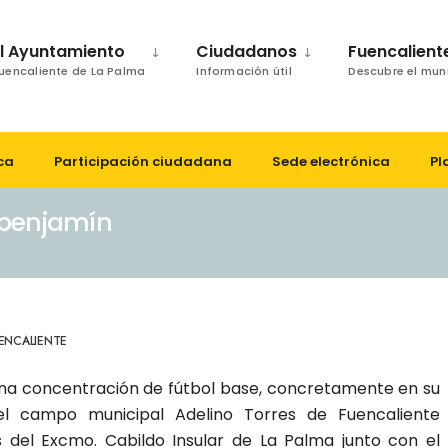
El Ayuntamiento
Ciudadanos
Fuencalient
uencaliente de La Palma
Información útil
Descubre el mun
ca
Participación ciudadana
Sede electrónica
Pl
ebenjamín
ENCALIENTE
 una concentración de fútbol base, concretamente en su
el campo municipal Adelino Torres de Fuencaliente
 del Excmo. Cabildo Insular de La Palma junto con el