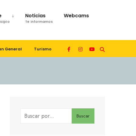
e
Noticias
Webcams
icipio
Te informamos
an General
Turismo
Buscar