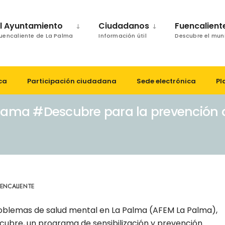
El Ayuntamiento
Ciudadanos
Fuencalient
uencaliente de La Palma
Información útil
Descubre el mun
ca
Participación ciudadana
Sede electrónica
Pl
ograma #Descubre para la prevención
ENCALIENTE
roblemas de salud mental en La Palma (AFEM La Palma),
cubre, un programa de sensibilización y prevención