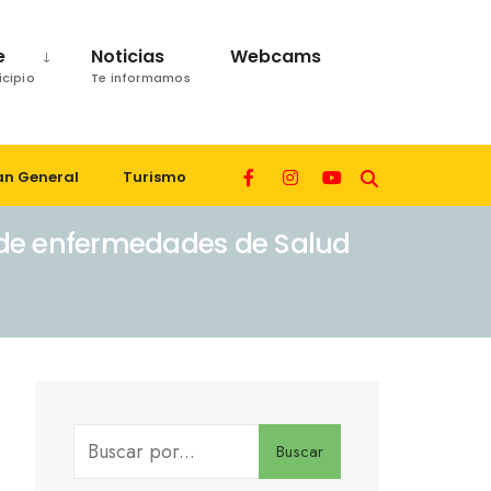
e
Noticias
Webcams
icipio
Te informamos
an General
Turismo
 de enfermedades de Salud
Buscar