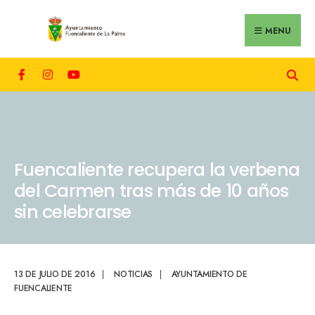
MENU
Fuencaliente recupera la verbena
del Carmen tras más de 10 años
sin celebrarse
13 DE JULIO DE 2016
|
NOTICIAS
|
AYUNTAMIENTO DE
FUENCALIENTE