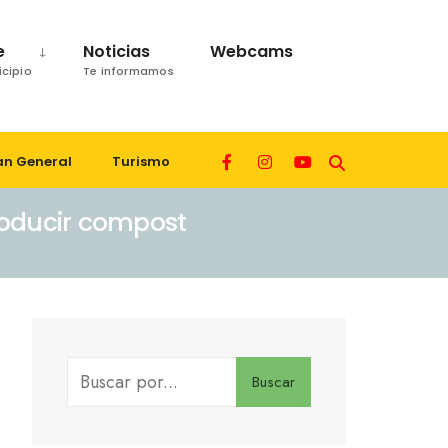
e
Noticias
Webcams
icipio
Te informamos
an General
Turismo
roducir compost
Buscar