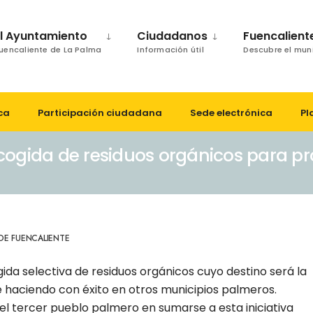
El Ayuntamiento
Ciudadanos
Fuencalient
uencaliente de La Palma
Información útil
Descubre el mun
ca
Participación ciudadana
Sede electrónica
Pl
cogida de residuos orgánicos para p
DE FUENCALIENTE
da selectiva de residuos orgánicos cuyo destino será la
 haciendo con éxito en otros municipios palmeros.
el tercer pueblo palmero en sumarse a esta iniciativa