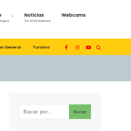
e
Noticias
Webcams
icipio
Te informamos
an General
Turismo
Buscar