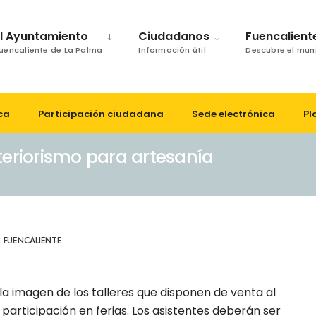
El Ayuntamiento
Ciudadanos
Fuencalient
uencaliente de La Palma
Información útil
Descubre el mun
ca
Participación ciudadana
Sede electrónica
Pl
teriorismo para artesanía
 FUENCALIENTE
a imagen de los talleres que disponen de venta al
 participación en ferias. Los asistentes deberán ser