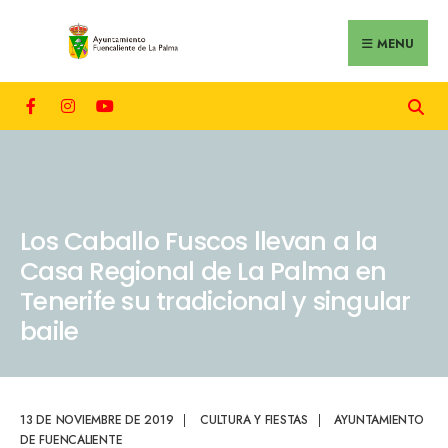
MENU
Los Caballo Fuscos llevan a la
Casa Regional de La Palma en
Tenerife su tradicional y singular
baile
13 DE NOVIEMBRE DE 2019
|
CULTURA Y FIESTAS
|
AYUNTAMIENTO
DE FUENCALIENTE