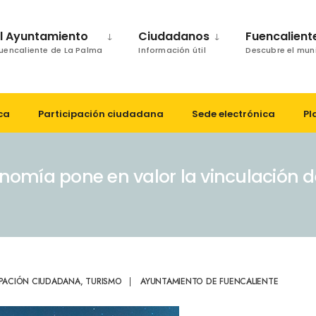
El Ayuntamiento
Ciudadanos
Fuencalient
uencaliente de La Palma
Información útil
Descubre el mun
ca
Participación ciudadana
Sede electrónica
Pl
omía pone en valor la vinculación de 
IPACIÓN CIUDADANA
,
TURISMO
|
AYUNTAMIENTO DE FUENCALIENTE