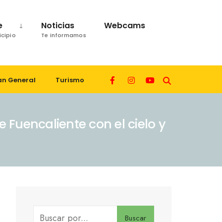
e
Noticias
Webcams
icipio
Te informamos
an General
Turismo
Fuencaliente con el cielo y
Buscar