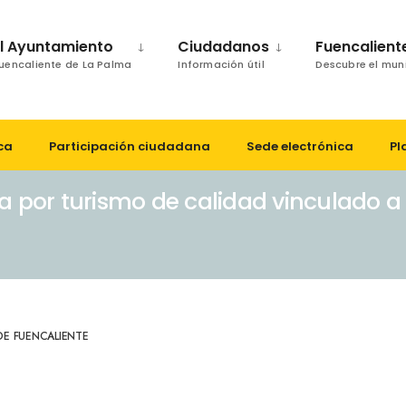
El Ayuntamiento
Ciudadanos
Fuencalient
uencaliente de La Palma
Información útil
Descubre el mun
ca
Participación ciudadana
Sede electrónica
Pl
 por turismo de calidad vinculado a l
E FUENCALIENTE