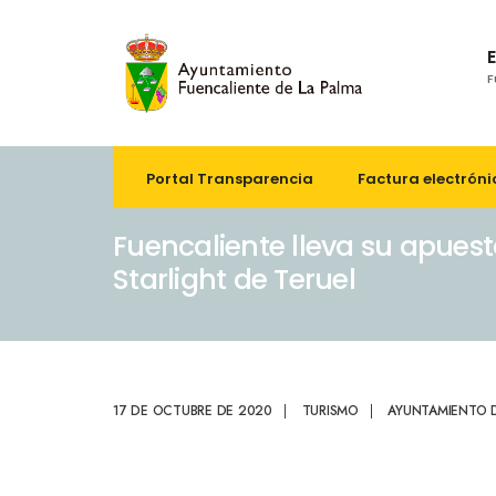
F
Portal Transparencia
Factura electróni
Fuencaliente lleva su apuesta
Starlight de Teruel
17 DE OCTUBRE DE 2020
|
TURISMO
|
AYUNTAMIENTO D