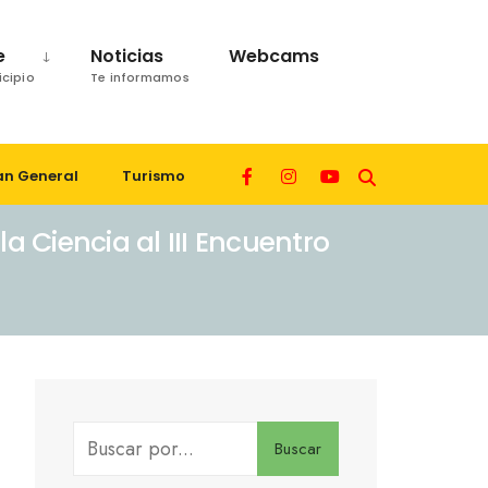
e
Noticias
Webcams
icipio
Te informamos
an General
Turismo
a Ciencia al III Encuentro
Buscar