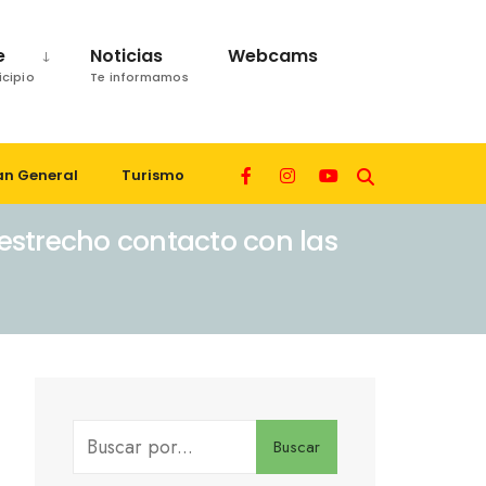
e
Noticias
Webcams
icipio
Te informamos
an General
Turismo
estrecho contacto con las
Buscar