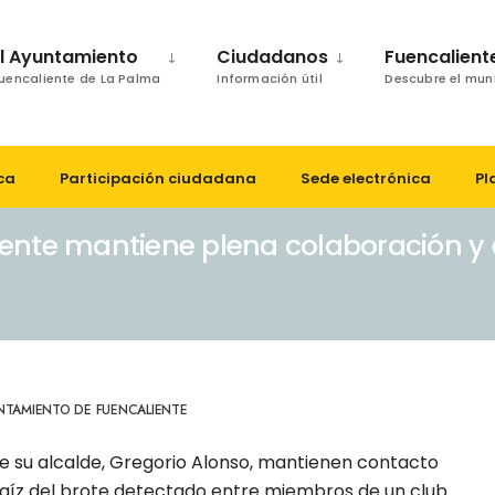
El Ayuntamiento
Ciudadanos
Fuencalient
uencaliente de La Palma
Información útil
Descubre el mun
ca
Participación ciudadana
Sede electrónica
Pl
ente mantiene plena colaboración y 
NTAMIENTO DE FUENCALIENTE
de su alcalde, Gregorio Alonso, mantienen contacto
 raíz del brote detectado entre miembros de un club