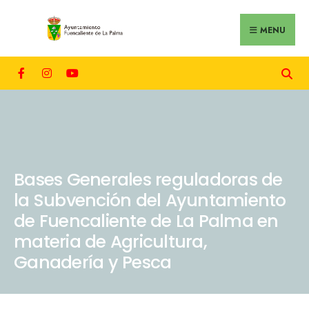
MENU
Bases Generales reguladoras de
la Subvención del Ayuntamiento
de Fuencaliente de La Palma en
materia de Agricultura,
Ganadería y Pesca