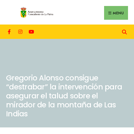
MENU
Gregorio Alonso consigue
“destrabar” la intervención para
asegurar el talud sobre el
mirador de la montaña de Las
Indias