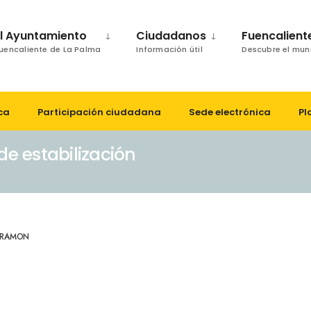
El Ayuntamiento
Ciudadanos
Fuencalient
uencaliente de La Palma
Información útil
Descubre el mun
ca
Participación ciudadana
Sede electrónica
Pl
e estabilización
RAMON