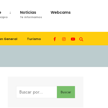
e
Noticias
Webcams
icipio
Te informamos
an General
Turismo
Buscar