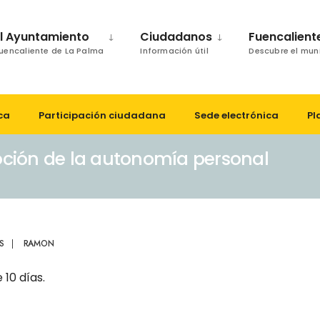
El Ayuntamiento
Ciudadanos
Fuencalient
uencaliente de La Palma
Información útil
Descubre el mun
ca
Participación ciudadana
Sede electrónica
Pl
ción de la autonomía personal
S
|
RAMON
 10 días.