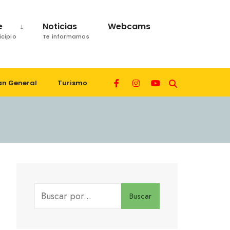
e
Noticias
Webcams
icipio
Te informamos
an General
Turismo
Buscar