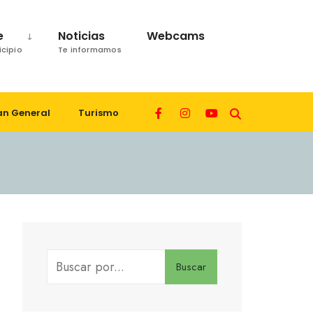
e
Noticias
Webcams
icipio
Te informamos
an General
Turismo
Buscar