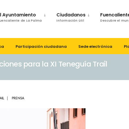
El Ayuntamiento
Ciudadanos
Fuencalient
uencaliente de La Palma
Información útil
Descubre el mun
ca
Participación ciudadana
Sede electrónica
Pl
ciones para la XI Teneguía Trail
AIL
|
PRENSA