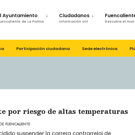
El Ayuntamiento
Ciudadanos
Fuencalient
uencaliente de La Palma
Información útil
Descubre el mun
ca
Participación ciudadana
Sede electrónica
Pl
 por riesgo de altas temperaturas
DE FUENCALIENTE
idido suspender la carrera contrarreloj de