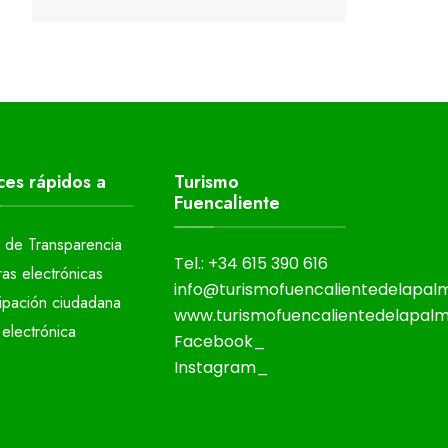
ces rápidos a
Turismo
Fuencaliente
l de Transparencia
Tel.: +34 615 390 616
ras electrónicas
info@turismofuencalientedelapa
cipación ciudadana
www.turismofuencalientedelapal
electrónica
Facebook_
Instagram_