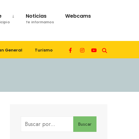
e
Noticias
Webcams
icipio
Te informamos
an General
Turismo
Buscar