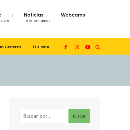
e
Noticias
Webcams
icipio
Te informamos
an General
Turismo
Buscar