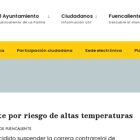
El Ayuntamiento
Ciudadanos
Fuencalient
uencaliente de La Palma
Información útil
Descubre el mun
ca
Participación ciudadana
Sede electrónica
Pl
 por riesgo de altas temperaturas
DE FUENCALIENTE
idido suspender la carrera contrarreloj de