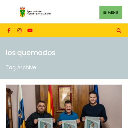
MENU
los quemados
Tag Archive