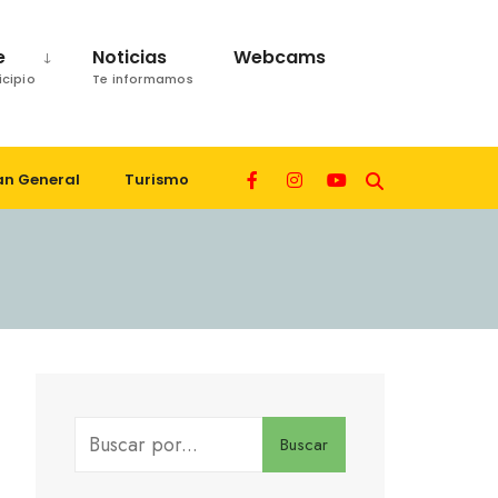
e
Noticias
Webcams
icipio
Te informamos
an General
Turismo
Buscar