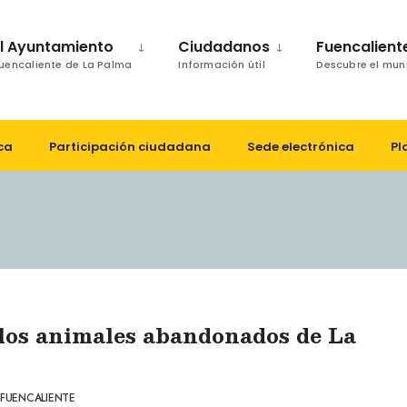
El Ayuntamiento
Ciudadanos
Fuencalient
uencaliente de La Palma
Información útil
Descubre el mun
ca
Participación ciudadana
Sede electrónica
Pl
 los animales abandonados de La
FUENCALIENTE