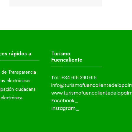
ces rápidos a
Turismo
Fuencaliente
l de Transparencia
Tel.: +34 615 390 616
ras electrónicas
info@turismofuencalientedelapa
cipación ciudadana
www.turismofuencalientedelapal
electrónica
Facebook_
Instagram_