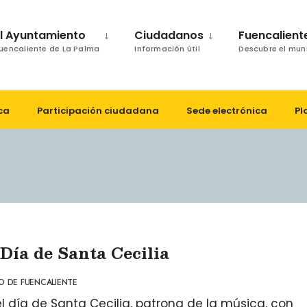
El Ayuntamiento
Ciudadanos
Fuencalient
uencaliente de La Palma
Información útil
Descubre el mun
ca
Participación ciudadana
Sede electrónica
Pl
Día de Santa Cecilia
O DE FUENCALIENTE
l día de Santa Cecilia, patrona de la música, con