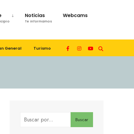
e
Noticias
Webcams
icipio
Te informamos
an General
Turismo
Buscar