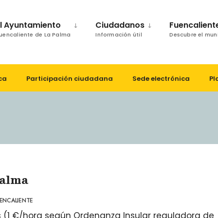
El Ayuntamiento
Ciudadanos
Fuencalient
uencaliente de La Palma
Información útil
Descubre el mun
ca
Participación ciudadana
Sede electrónica
Pl
Palma
ENCALIENTE
s (1 €/hora según Ordenanza Insular reguladora de