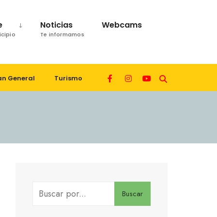
e
Noticias
Webcams
icipio
Te informamos
an General
Turismo
Buscar